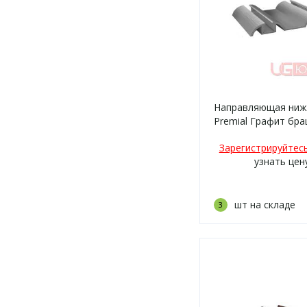
Направляющая ниж
Premial Графит бра
Зарегистрируйтес
узнать цен
шт на складе
3