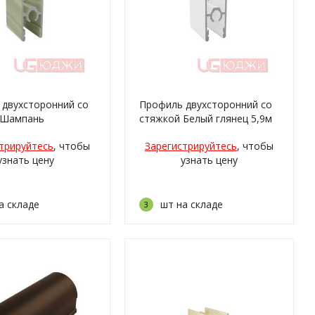
 двухсторонний со
Профиль двухсторонний со
 Шампань
стяжкой Белый глянец 5,9м
ая 5,9м
трируйтесь
, чтобы
Зарегистрируйтесь
, чтобы
узнать цену
узнать цену
а складе
шт на складе
3