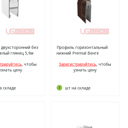
 двухсторонний без
Профиль горизонтальный
елый глянец 5,9м
нижний Premial Венге
блестящий 5,9м
трируйтесь
, чтобы
Зарегистрируйтесь
, чтобы
узнать цену
узнать цену
а складе
шт на складе
3