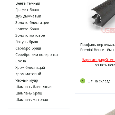
Венге темный
Графит браш
Дуб дымчатый
Золото блестящее
Золото браш
Золото матовое
Латунь браш
Профиль вертикаль
Серебро браш
Premial Венге тёмн
Серебро хим полировка
Зарегистрируйтес
Сосна
узнать цен
Хром блестящий
Хром матовый
Черный муар
шт на складе
4
Шампань блестящая
Шампань браш
Шампань матовая