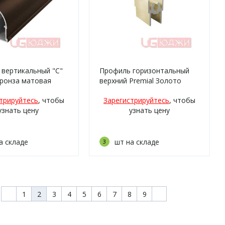
 вертикальный "C"
Профиль горизонтальный
Бронза матовая
верхний Premial Золото
блестящее 5,9м
трируйтесь
, чтобы
Зарегистрируйтесь
, чтобы
узнать цену
узнать цену
а складе
шт на складе
3
1
2
3
4
5
6
7
8
9