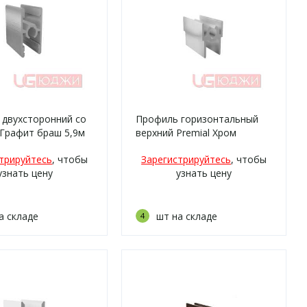
 двухсторонний со
Профиль горизонтальный
Графит браш 5,9м
верхний Premial Хром
матовый 5,9м
трируйтесь
, чтобы
Зарегистрируйтесь
, чтобы
узнать цену
узнать цену
а складе
шт на складе
4