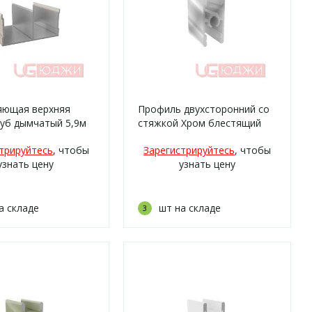
яющая верхняя
Профиль двухсторонний со
Дуб дымчатый 5,9м
стяжкой Хром блестящий
5,9м
трируйтесь
, чтобы
Зарегистрируйтесь
, чтобы
узнать цену
узнать цену
а складе
шт на складе
3