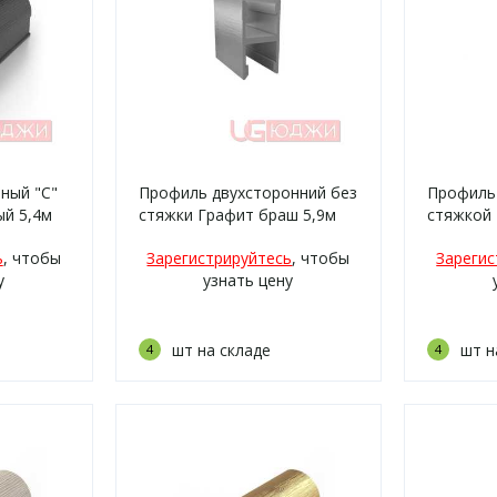
ный "C"
Профиль двухсторонний без
Профиль
ый 5,4м
стяжки Графит браш 5,9м
стяжкой 
ь
, чтобы
Зарегистрируйтесь
, чтобы
Зарегис
у
узнать цену
шт на складе
шт н
4
4