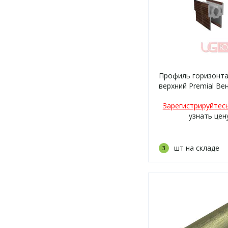
Профиль горизонт
верхний Premial Ве
блестящая 5,9м
Зарегистрируйтес
узнать цен
шт на складе
3