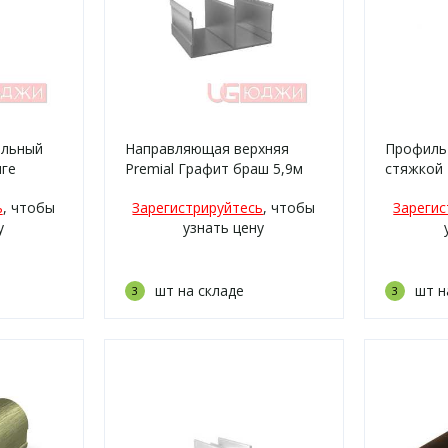
альный
Направляющая верхняя
Профиль
нге
Premial Графит браш 5,9м
стяжкой
блестящ
ь
, чтобы
Зарегистрируйтесь
, чтобы
Зарегис
у
узнать цену
шт на складе
шт н
3
3