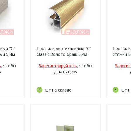
ный "C"
Профиль вертикальный "C"
Профиль
ый 5,4м
Classic Золото браш 5,4м
стяжки Б
ь
, чтобы
Зарегистрируйтесь
, чтобы
Зарегис
у
узнать цену
шт на складе
шт н
4
3