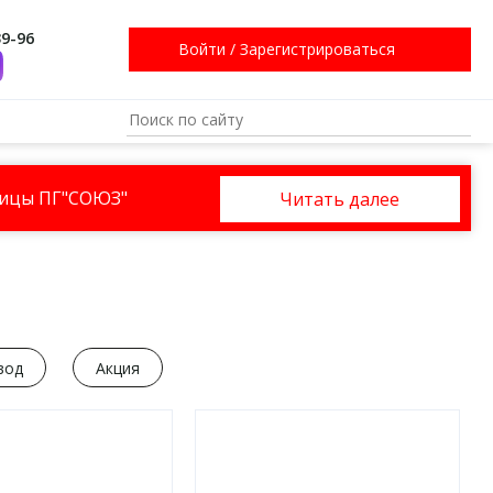
39-96
Войти
/
Зарегистрироваться
ницы ПГ"СОЮЗ"
Читать далее
вод
Акция