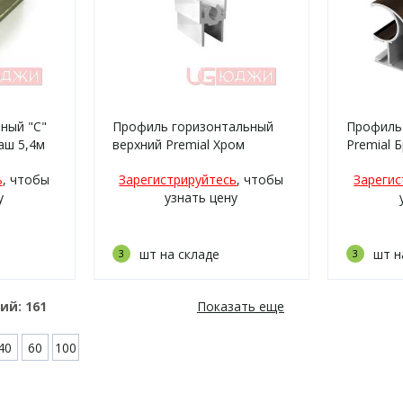
ный "C"
Профиль горизонтальный
Профиль
аш 5,4м
верхний Premial Хром
Premial 
блестящий 5,9м
5,4м
ь
, чтобы
Зарегистрируйтесь
, чтобы
Зарегис
у
узнать цену
шт на складе
шт н
3
3
ний:
161
Показать еще
40
60
100