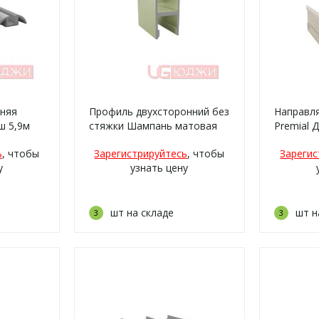
няя
Профиль двухсторонний без
Направл
ш 5,9м
стяжки Шампань матовая
Premial 
5,9м
ь
, чтобы
Зарегистрируйтесь
, чтобы
Зарегис
у
узнать цену
шт на складе
шт н
3
3