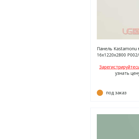
Панель Kastamonu 
16х1220х2800 P002
Крем матовый
Зарегистрируйтес
узнать цен
под заказ