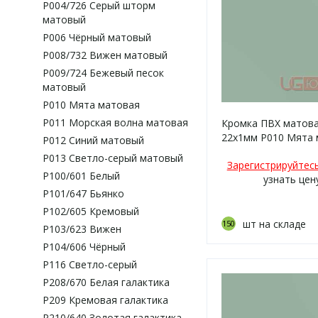
P004/726 Серый шторм
матовый
P006 Чёрный матовый
P008/732 Вижен матовый
P009/724 Бежевый песок
матовый
P010 Мята матовая
P011 Морская волна матовая
Кромка ПВХ матов
22х1мм P010 Мята 
P012 Синий матовый
P013 Светло-серый матовый
Зарегистрируйтес
P100/601 Белый
узнать цен
P101/647 Бьянко
P102/605 Кремовый
шт на складе
150
P103/623 Вижен
P104/606 Чёрный
P116 Светло-серый
P208/670 Белая галактика
P209 Кремовая галактика
P210/640 Золотая галактика