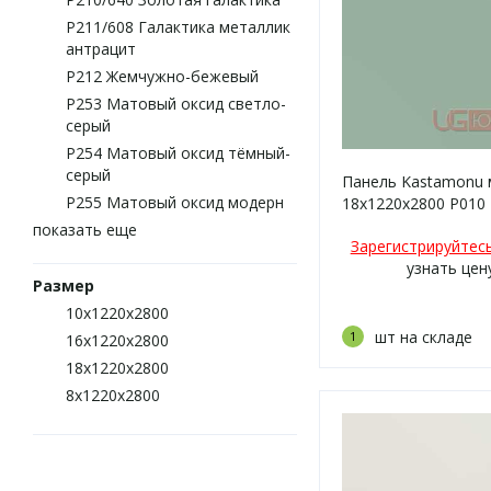
P211/608 Галактика металлик
антрацит
P212 Жемчужно-бежевый
P253 Матовый оксид светло-
серый
P254 Матовый оксид тёмный-
серый
Панель Kastamonu 
P255 Матовый оксид модерн
18х1220х2800 P010
матовая
показать еще
Зарегистрируйтес
узнать цен
Размер
10х1220х2800
шт на складе
1
16х1220х2800
18х1220х2800
8х1220х2800