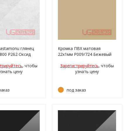
astamonu глянец
Кромка ПВХ матовая
800 P262 Оксид
22х1мм P009/724 Бежевый
серый
песок
трируйтесь
, чтобы
Зарегистрируйтесь
, чтобы
узнать цену
узнать цену
заказ
под заказ