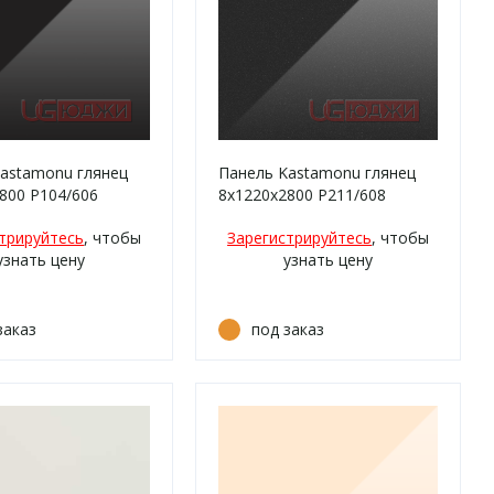
astamonu глянец
Панель Kastamonu глянец
800 P104/606
8х1220х2800 P211/608
Галактика металлик
трируйтесь
, чтобы
Зарегистрируйтесь
, чтобы
антрацит
узнать цену
узнать цену
заказ
под заказ