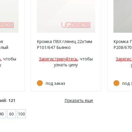
ая
Кромка ПВХ глянец 22х1мм
Кромка 
елый
P101/647 Бьянко
P208/670
ь
, чтобы
Зарегистрируйтесь
, чтобы
Зарегис
у
узнать цену
под заказ
под 
ний:
121
Показать еще
40
60
100