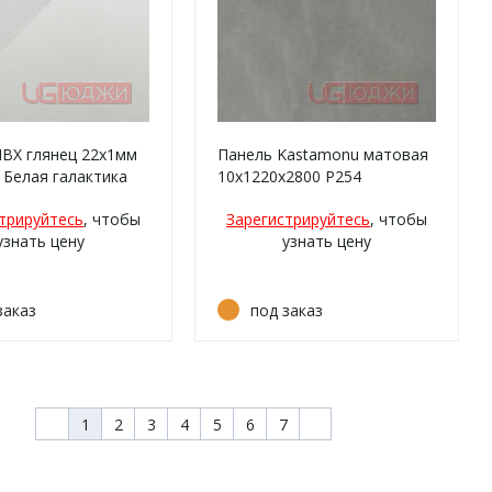
ПВХ глянец 22х1мм
Панель Kastamonu матовая
 Белая галактика
10х1220х2800 P254
Матовый оксид тёмный-
трируйтесь
, чтобы
Зарегистрируйтесь
, чтобы
серый
узнать цену
узнать цену
заказ
под заказ
1
2
3
4
5
6
7