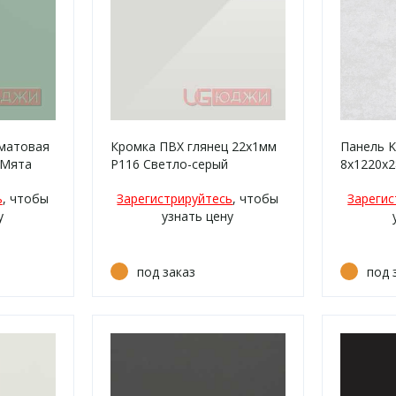
матовая
Кромка ПВХ глянец 22х1мм
Панель K
 Мята
P116 Светло-серый
8х1220х2
светло-
ь
, чтобы
Зарегистрируйтесь
, чтобы
Зарегис
у
узнать цену
под заказ
под 