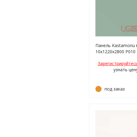
Панель Kastamonu 
10х1220х2800 P010
матовая
Зарегистрируйтес
узнать цен
под заказ