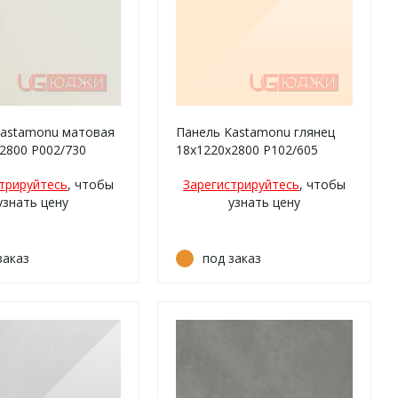
Kastamonu матовая
Панель Kastamonu глянец
2800 P002/730
18х1220х2800 P102/605
товый
Кремовый
трируйтесь
, чтобы
Зарегистрируйтесь
, чтобы
узнать цену
узнать цену
заказ
под заказ