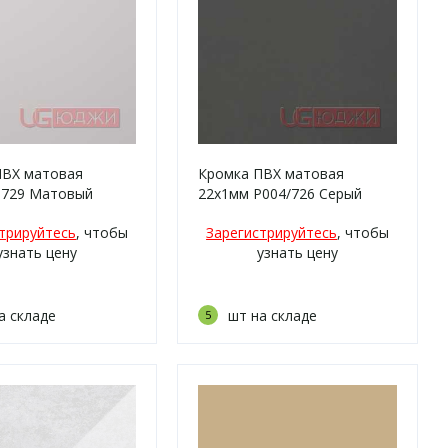
ПВХ матовая
Кромка ПВХ матовая
P729 Матовый
22х1мм P004/726 Серый
ерый
шторм матовый
трируйтесь
, чтобы
Зарегистрируйтесь
, чтобы
узнать цену
узнать цену
а складе
шт на складе
5