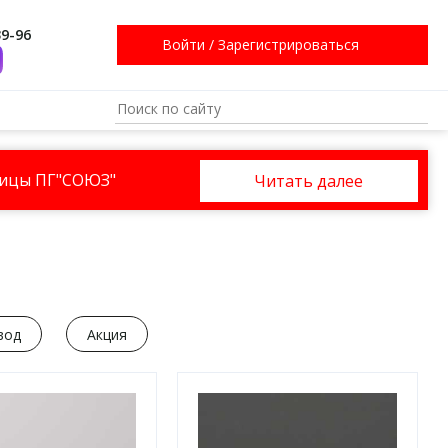
39-96
Войти
/
Зарегистрироваться
ницы ПГ"СОЮЗ"
Читать далее
вод
Акция