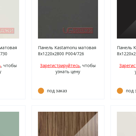
матовая
Панель Kastamonu матовая
Панель K
/730
8х1220х2800 P004/726
8х1220х2
Серый шторм матовый
Чёрный
ь
, чтобы
Зарегистрируйтесь
, чтобы
Зарегис
у
узнать цену
под заказ
под 