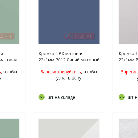
ая
Кромка ПВХ матовая
Кромка 
матовая
22х1мм P012 Синий матовый
22х1мм 
новый с
ь
, чтобы
Зарегистрируйтесь
, чтобы
Зарегис
у
узнать цену
шт на складе
шт н
65
25