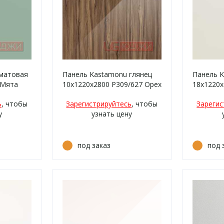
матовая
Панель Kastamonu глянец
Панель 
 Мята
10х1220х2800 P309/627 Орех
18х1220х
миланский
Крем ма
ь
, чтобы
Зарегистрируйтесь
, чтобы
Зарегис
у
узнать цену
под заказ
под 