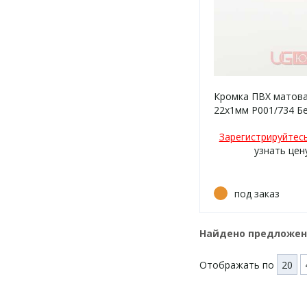
Кромка ПВХ матов
22х1мм P001/734 Б
Зарегистрируйтес
узнать цен
под заказ
Найдено предложе
Отображать по
20