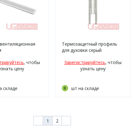
 вентиляционная
Термозащитный профиль
м
для духовки серый
трируйтесь
, чтобы
Зарегистрируйтесь
, чтобы
узнать цену
узнать цену
а складе
шт на складе
8
1
2