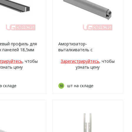
евый профиль для
Амортизатор-
 панелей 18,5мм
выталкиватель с
силиконовым окончанием
трируйтесь
, чтобы
Зарегистрируйтесь
, чтобы
узнать цену
узнать цену
а складе
шт на складе
10