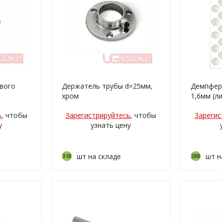
вого
Держатель трубы d=25мм,
Демпфер
хром
1,6мм (л
ь
, чтобы
Зарегистрируйтесь
, чтобы
Зарегис
у
узнать цену
шт на складе
шт н
318
288