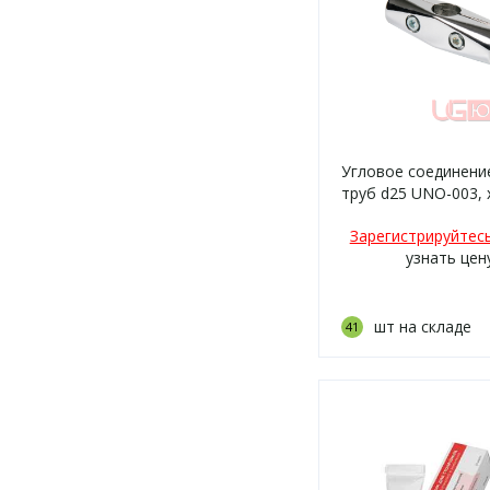
Угловое соединение
труб d25 UNO-003,
Зарегистрируйтес
узнать цен
шт на складе
41