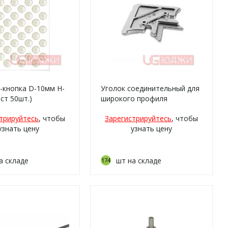
-кнопка D-10мм H-
Уголок соединительный для
ист 50шт.)
широкого профиля
трируйтесь
, чтобы
Зарегистрируйтесь
, чтобы
узнать цену
узнать цену
а складе
шт на складе
174