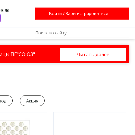
39-96
Войти
/
Зарегистрироваться
ницы ПГ"СОЮЗ"
Читать далее
вод
Акция