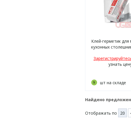
Клей-герметик для
кухонных столешни
Кремовый (RAL 900
Зарегистрируйтес
узнать цен
шт на складе
9
Найдено предложе
Отображать по
20