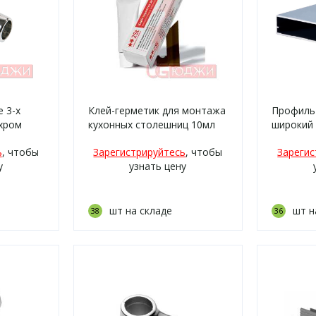
 3-х
Клей-герметик для монтажа
Профиль
 хром
кухонных столешниц 10мл
широкий 
Коричневый (RAL 8025)
ь
, чтобы
Зарегистрируйтесь
, чтобы
Зарегис
у
узнать цену
шт на складе
шт н
38
36