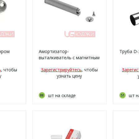
 хром
Амортизатор-
Труба D-
выталкиватель с магнитным
окончанием
ь
, чтобы
Зарегистрируйтесь
, чтобы
Зарегис
у
узнать цену
шт на складе
шт н
88
51