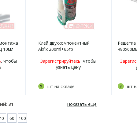
 монтажа
Клей двухкомпонентный
Решётка
ц 10мл
Akfix 200ml+65гр
480х60м
1)
ь
, чтобы
Зарегистрируйтесь
, чтобы
Зарегис
у
узнать цену
шт на складе
шт н
9
8
ний:
31
Показать еще
40
60
100