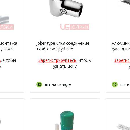
 монтажа
Joker type 6/R8 соединение
Алюмини
ц 10мл
Т-обр 2-х труб d25
фасадных
3,0м
ь
, чтобы
Зарегистрируйтесь
, чтобы
Зарегис
у
узнать цену
шт на складе
шт н
15
15