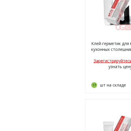
Клей-герметик для
кухонных столешни
Чёрный (RAL 9011)
Зарегистрируйтес
узнать цен
шт на складе
17