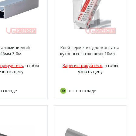
 алюминиевый
Клей-герметик для монтажа
45мм 3,0м
кухонных столешниц 10мл
Белый (RAL 9003)
трируйтесь
, чтобы
Зарегистрируйтесь
, чтобы
узнать цену
узнать цену
а складе
шт на складе
30