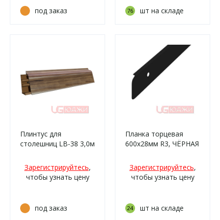
под заказ
шт на складе
76
Плинтус для
Планка торцевая
столешниц LB-38 3,0м
600х28мм R3, ЧЁРНАЯ
6140 Индийское
матовая
дерево (521г, 690м,
Зарегистрируйтесь
,
Зарегистрируйтесь
,
690г/339)
чтобы узнать цену
чтобы узнать цену
под заказ
шт на складе
24