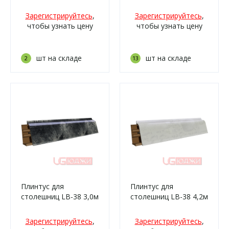
600х28мм R9, хром
Зарегистрируйтесь
,
Зарегистрируйтесь
,
чтобы узнать цену
чтобы узнать цену
шт на складе
шт на складе
2
13
Плинтус для
Плинтус для
столешниц LB-38 3,0м
столешниц LB-38 4,2м
6169 Мрамор
6024 Белые камушки
берагамо тёмный
(905м, 905г/476)
Зарегистрируйтесь
,
Зарегистрируйтесь
,
(3057г/459)