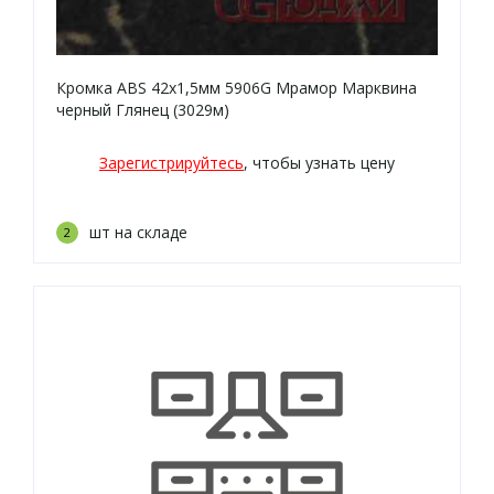
Кромка ABS 42х1,5мм 5906G Мрамор Марквина
черный Глянец (3029м)
Зарегистрируйтесь
, чтобы узнать цену
шт на складе
2