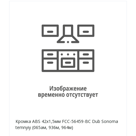
Кромка ABS 42х1,5мм FCC-56459-BC Dub Sonoma
temnyiy (065ам, 936м, 964м)