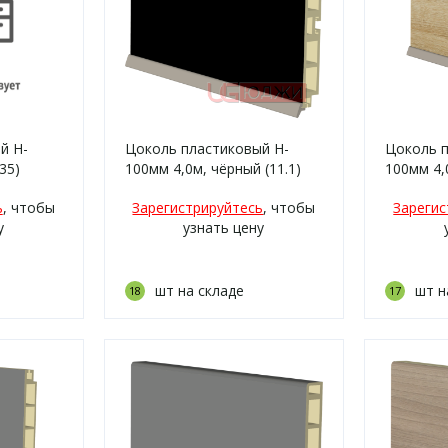
й H-
Цоколь пластиковый H-
Цоколь п
35)
100мм 4,0м, чёрный (11.1)
100мм 4,
ь
, чтобы
Зарегистрируйтесь
, чтобы
Зарегис
у
узнать цену
шт на складе
шт н
18
17