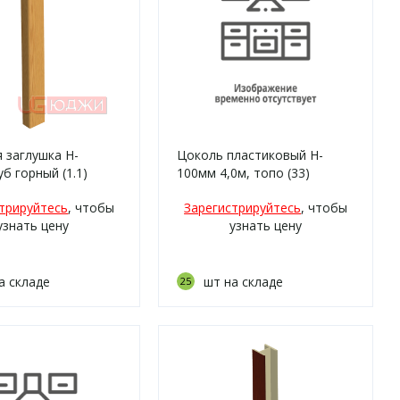
 заглушка H-
Цоколь пластиковый H-
уб горный (1.1)
100мм 4,0м, топо (33)
трируйтесь
, чтобы
Зарегистрируйтесь
, чтобы
узнать цену
узнать цену
а складе
шт на складе
25