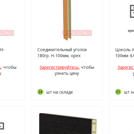
H-
Соединительный уголок
Цоколь п
180гр. H-100мм, орех
100мм 4,
миланский (6)
ь
, чтобы
Зарегистрируйтесь
, чтобы
Зарегис
у
узнать цену
шт на складе
шт н
24
21