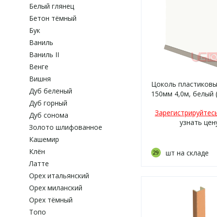
Белый глянец
Бетон тёмный
Бук
Ваниль
Ваниль II
Венге
Вишня
Цоколь пластиковы
Дуб беленый
150мм 4,0м, белый (
Дуб горный
Зарегистрируйтес
Дуб сонома
узнать цен
Золото шлифованное
Кашемир
Клён
шт на складе
29
Латте
Орех итальянский
Орех миланский
Орех тёмный
Топо