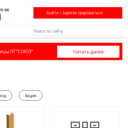
39-96
Войти
/
Зарегистрироваться
ницы ПГ"СОЮЗ"
Читать далее
вод
Акция