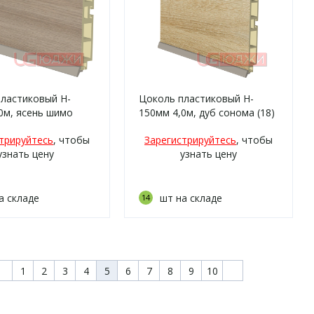
ластиковый H-
Цоколь пластиковый H-
0м, ясень шимо
150мм 4,0м, дуб сонома (18)
(20)
трируйтесь
, чтобы
Зарегистрируйтесь
, чтобы
узнать цену
узнать цену
а складе
шт на складе
14
1
2
3
4
5
6
7
8
9
10