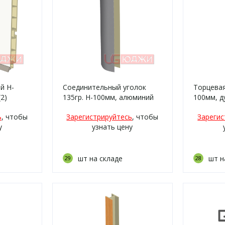
й H-
Соединительный уголок
Торцевая
2)
135гр. H-100мм, алюминий
100мм, д
(8.1)
ь
, чтобы
Зарегистрируйтесь
, чтобы
Зарегис
у
узнать цену
шт на складе
шт н
29
28