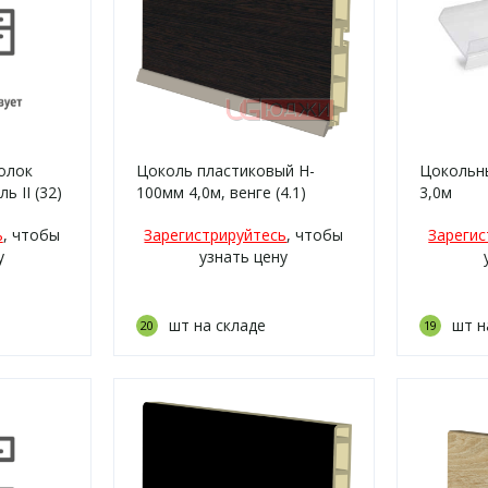
олок
Цоколь пластиковый H-
Цокольн
ь II (32)
100мм 4,0м, венге (4.1)
3,0м
ь
, чтобы
Зарегистрируйтесь
, чтобы
Зарегис
у
узнать цену
шт на складе
шт н
20
19