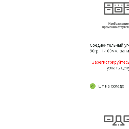
Соединительный уг
90гр. H-100мм, ванил
Зарегистрируйтес
узнать цен
шт на складе
20