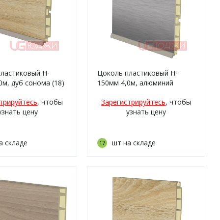
ластиковый H-
Цоколь пластиковый H-
0м, дуб сонома (18)
150мм 4,0м, алюминий
шлифованный (13)
трируйтесь
, чтобы
Зарегистрируйтесь
, чтобы
узнать цену
узнать цену
а складе
шт на складе
17