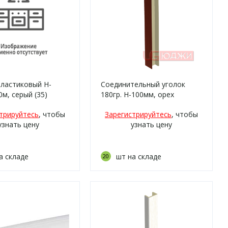
ластиковый H-
Соединительный уголок
0м, серый (35)
180гр. H-100мм, орех
итальянский (3)
трируйтесь
, чтобы
Зарегистрируйтесь
, чтобы
узнать цену
узнать цену
а складе
шт на складе
20