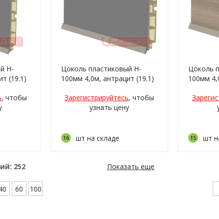
й H-
Цоколь пластиковый H-
Цоколь п
т (19.1)
100мм 4,0м, антрацит (19.1)
100мм 4,
светлый 
ь
, чтобы
Зарегистрируйтесь
, чтобы
Зарегис
у
узнать цену
шт на складе
шт н
16
15
ний:
252
Показать еще
40
60
100