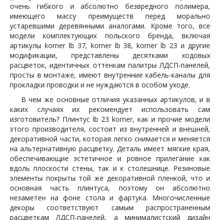
очень гибкого и абсолютно безвредного полимера,
имеющего массу преимуществ перед морально
устаревшими деревянными аналогами. Кроме того, все
модели комплектующих польского бренда, включая
артикулы korner lb 37, korner lb 38, korner lb 23 и другие
модификации, представлены десятками ходовых
расцветок, идентичных оттенкам палитры ЛДСП-панелей,
просты в монтаже, имеют внутренние кабель-каналы для
прокладки проводки и не нуждаются в особом уходе.
В чем же основные отличия указанных артикулов, и в
каких случаях их рекомендует использовать сам
изготовитель? Плинтус lb 23 korner, как и прочие модели
этого производителя, состоит из внутренней и внешней,
декоративной части, которая легко снимается и меняется
на альтернативную расцветку. Деталь имеет мягкие края,
обеспечивающие эстетичное и ровное прилегание как
вдоль плоскости стены, так и к столешнице. Резиновые
элементы покрыты той же декоративной пленкой, что и
основная часть плинтуса, поэтому он абсолютно
незаметен на фоне стола и фартука. Многочисленные
декоры соответствуют самым распространенным
расцветкам ЛДСП-панелей, а минималистский дизайн