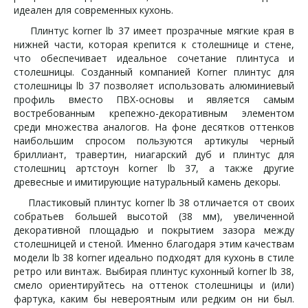
идеален для современных кухонь.
Плинтус korner lb 37 имеет прозрачные мягкие края в
нижней части, которая крепится к столешнице и стене,
что обеспечивает идеальное сочетание плинтуса и
столешницы. Созданный компанией Korner плинтус для
столешницы lb 37 позволяет использовать алюминиевый
профиль вместо ПВХ-основы и является самым
востребованным крепежно-декоративным элементом
среди множества аналогов. На фоне десятков оттенков
наибольшим спросом пользуются артикулы черный
бриллиант, травертин, ниагарский дуб и плинтус для
столешниц артстоун korner lb 37, а также другие
древесные и имитирующие натуральный камень декоры.
Пластиковый плинтус korner lb 38 отличается от своих
собратьев большей высотой (38 мм), увеличенной
декоративной площадью и покрытием зазора между
столешницей и стеной. Именно благодаря этим качествам
модели lb 38 korner идеально подходят для кухонь в стиле
ретро или винтаж. Выбирая плинтус кухонный korner lb 38,
смело ориентируйтесь на оттенок столешницы и (или)
фартука, каким бы невероятным или редким он ни был.