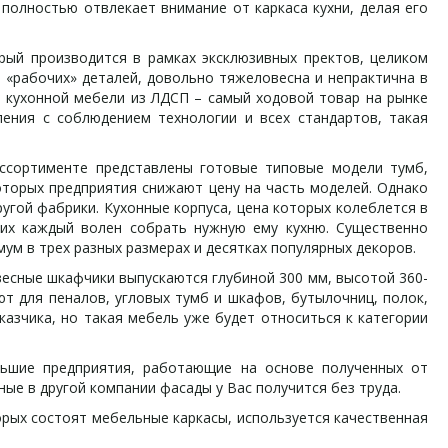
полностью отвлекает внимание от каркаса кухни, делая его
ый производится в рамках эксклюзивных пректов, целиком
 «рабочих» деталей, довольно тяжеловесна и непрактична в
я кухонной мебели из ЛДСП – самый ходовой товар на рынке
ения с соблюдением технологии и всех стандартов, такая
сортименте представлены готовые типовые модели тумб,
которых предприятия снижают цену на часть моделей. Однако
угой фабрики. Кухонные корпуса, цена которых колеблется в
них каждый волен собрать нужную ему кухню. Существенно
мум в трех разных размерах и десятках популярных декоров.
есные шкафчики выпускаются глубиной 300 мм, высотой 360-
т для пеналов, угловых тумб и шкафов, бутылочниц, полок,
азчика, но такая мебель уже будет относиться к категории
шие предприятия, работающие на основе полученных от
ые в другой компании фасады у Вас получится без труда.
рых состоят мебельные каркасы, используется качественная