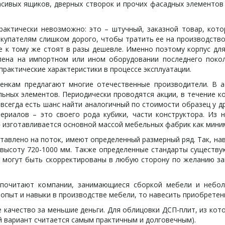
сивых ящиков, дверных створок и прочих фасадных элементов 
ктически невозможно: это – штучный, заказной товар, котор
окупателям слишком дорого, чтобы тратить ее на производство
 к тому же стоят в разы дешевле. Именно поэтому корпус дл
лена на импортном или ином оборудовании последнего покол
 практические характеристики в процессе эксплуатации.
кам предлагают многие отечественные производители. В ас
льных элементов. Периодически проводятся акции, в течение 
всегда есть шанс найти аналогичный по стоимости образец у др
ериалов – это своего рода кубики, части конструктора. Из 
» изготавливается основной массой мебельных фабрик как мини
авлено на поток, имеют определенный размерный ряд. Так, нав
 высоту 720-1000 мм. Также определенные стандарты существую
 могут быть скорректированы в любую сторону по желанию зак
очитают компании, занимающиеся сборкой мебели и неболь
пыт и навыки в производстве мебели, то навесить приобретенн
качество за меньшие деньги. Для облицовки ДСП-плит, из кото
й вариант считается самым практичным и долговечным).