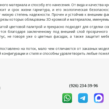
го материала и способу его нанесения. От вида и качества кр
висит и срок жизни гарнитура, и его экологическая безопасно
 низкую степень надежности. Прочен и устойчив к внешним фа
 срезы которых облицованы 3D-кромкой и материалом, именуем
ой цветовой палитрой и прекрасно подходят для отделки совр
тся благодаря заключенному под внешний слой прозрачного 
ус, не говоря уже о цветных фасадах, а также защитит меб
оставлено на поток, мало чем отличаются от заказных модел
 конфигурации и стиля и способны удовлетворить любые пожела
(926) 234-39-96
8