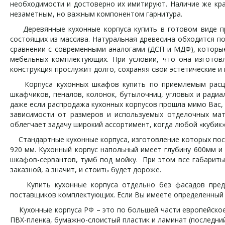
необходимости и достоверно их имитируют. Наличие же кра
незаметным, но важным компонентом гарнитура.
Деревянные кухонные корпуса купить в готовом виде пра
состоящих из массива. Натуральная древесина обходится п
сравнении с современными аналогами (ДСП и МДФ), которые
мебельных комплектующих. При условии, что она изготов
конструкция прослужит долго, сохраняя свои эстетические и
Корпуса кухонных шкафов купить по приемлемым расцен
шкафчиков, пеналов, колонок, бутылочниц, угловых и радиа
даже если распродажа кухонных корпусов прошла мимо Вас, 
зависимости от размеров и используемых отделочных мат
облегчает задачу широкий ассортимент, когда любой «кубик
Стандартные кухонные корпуса, изготовление которых пост
920 мм. Кухонный корпус напольный имеет глубину 600мм и
шкафов-сервантов, тумб под мойку. При этом все габариты
заказной, а значит, и стоить будет дороже.
Купить кухонные корпуса отдельно без фасадов предп
поставщиков комплектующих. Если Вы имеете определенный о
Кухонные корпуса РФ – это по большей части европейское 
ПВХ-пленка, бумажно-слоистый пластик и ламинат (последни