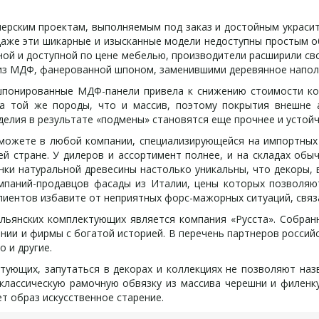
ским проектам, выполняемым под заказ и достойным украсить
 даже эти шикарные и изысканные модели недоступны простым о
ной и доступной по цене мебелью, производители расширили сво
 из МДФ, фанерованной шпоном, заменившими деревянное напол
нированные МДФ-панели привела к снижению стоимости комп
ва той же породы, что и массив, поэтому покрытия внешне 
зделия в результате «подмены» становятся еще прочнее и усто
ожете в любой компании, специализирующейся на импортных 
 стране. У дилеров и ассортимент полнее, и на складах обы
нки натуральной древесины настолько уникальны, что декоры,
мпаний-продавцов фасады из Италии, цены которых позволяют
лиентов избавите от неприятных форс-мажорных ситуаций, связ
янских комплектующих является компания «Русста». Собранн
ии и фирмы с богатой историей. В перечень партнеров российс
o и другие.
щих, запутаться в декорах и коллекциях не позволяют назва
 классическую рамочную обвязку из массива черешни и филе
т образ искусственное старение.