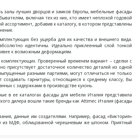
 залы лучших дворцов и замков Европы, мебельные фасады
бывателям, включая тех из них, кто имеет неплохой годовой
й ассортимент, добавив к каталогу, в котором представлены
нение.
лектующих без ущерба для их качества и внешнего вида.
абсолютно идентичны. Идеально приклеенный слой тонкой
йчивее к возможным деформациям.
комплектующих. Проверенный временем вариант – сделки с
чно присутствует достаточное количество деталей из одной
 выпущенные разными партиями, могут отличаться не только
 создавать гарнитуры, относящиеся к среднему классу, Вы
анных с задержками в производстве кухонь.
ые в ее каталогах фасады для мебели Италия представила
кого дилера вошли такие бренды как Attimec Италия (фасады
ния, данные им создателями. Например, фасад «Виктория»
нку из МДФ, облицованной черешневым же шпоном. Приятный