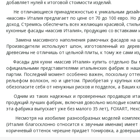
добавляет нулей к итоговой стоимости изделий.
Не отличающиеся принадлежностью к уникальным дизайнер
«массив» Италия предлагает по цене от 70 до 100 евро. Но
доход. Стремясь обеспечить всех желающих красивой, стиль
кухонные фасады «массив Италия», продукцию со вставками
Замена массивного наполнения рамочных фасадов на шпо
Производители используют шпон, изготовленный из дере
древесины не отличишь от цельной плиты, к тому же сами и
Фасады для кухни «массив Италия» купить отдельно Вы м
официальными представителями итальянских фабрик в нашей
партии. Последний момент особенно важен, поскольку отте
рельефом волокон, но и цветом. Приобретая у крупных ко
обезопасите себя от ненужных рисков и подделок, а Ваших к
Одним из таких надежных и проверенных продавцов италь
продукций лучших фабрик, включая довольно молодые компан
эта фабрика выпускает уже без малого 35 лет), FOXART, Hexc
Несмотря на изобилие разнообразных моделей комплектую
(Италия благосклонно относится к звучным именам) имеет
коричневый оттенок черешне придает тонировка, а довершае