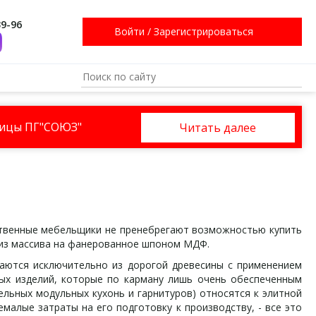
39-96
Войти
/
Зарегистрироваться
ницы ПГ"СОЮЗ"
Читать далее
ственные мебельщики не пренебрегают возможностью купить
 из массива на фанерованное шпоном МДФ.
аются исключительно из дорогой древесины с применением
ных изделий, которые по карману лишь очень обеспеченным
ельных модульных кухонь и гарнитуров) относятся к элитной
емалые затраты на его подготовку к производству, - все это