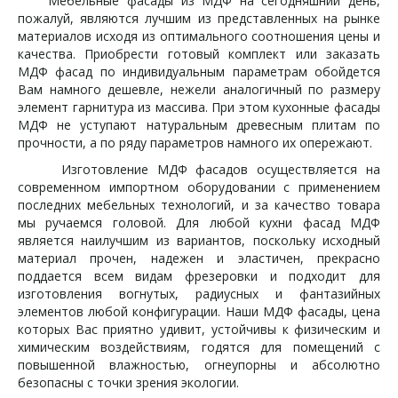
Мебельные фасады из МДФ на сегодняшний день,
пожалуй, являются лучшим из представленных на рынке
материалов исходя из оптимального соотношения цены и
качества. Приобрести готовый комплект или заказать
МДФ фасад по индивидуальным параметрам обойдется
Вам намного дешевле, нежели аналогичный по размеру
элемент гарнитура из массива. При этом кухонные фасады
МДФ не уступают натуральным древесным плитам по
прочности, а по ряду параметров намного их опережают.
Изготовление МДФ фасадов осуществляется на
современном импортном оборудовании с применением
последних мебельных технологий, и за качество товара
мы ручаемся головой. Для любой кухни фасад МДФ
является наилучшим из вариантов, поскольку исходный
материал прочен, надежен и эластичен, прекрасно
поддается всем видам фрезеровки и подходит для
изготовления вогнутых, радиусных и фантазийных
элементов любой конфигурации. Наши МДФ фасады, цена
которых Вас приятно удивит, устойчивы к физическим и
химическим воздействиям, годятся для помещений с
повышенной влажностью, огнеупорны и абсолютно
безопасны с точки зрения экологии.