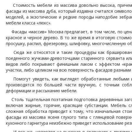
Стоимость мебели из массива довольно высока, причем о
фасады из массива дуба, который издавна считался символ
моделей, а экзотические и редкие породы наподобие зебран
мебели класса «люкс».
Фасады «массив» Москва предлагает, в том числе, по цена
красное и черное дерево. В то же время в итоговую стоим
просушку, распил, фрезеровку, шлифовку, многочисленную о
Сюда же относятся и такие процедуры как браширование
поеденного жучками-древоточцами старинного серванта или
видов либо покрывают финишным лаком с эффектом «кракл
участки, либо целиком на всю поверхность фасадов разными
Помогут увидеть, как выглядят обработанные любыми из 
производятся по большей части вручную, с точным собл
деформации и рассыханию мебели.
Столь тщательная поэтапная подготовка деревянных загот
включая жирные, горячие, красящие субстанции. Мебель с
сложная обработка приводит к тому, что изначальная стои
фасады из массива ясеня глухого типа с глянцевой повер
кухонного гарнитура неизбежно приведет использование резн
И все же, несмотря на высокую в сравнении с другими м