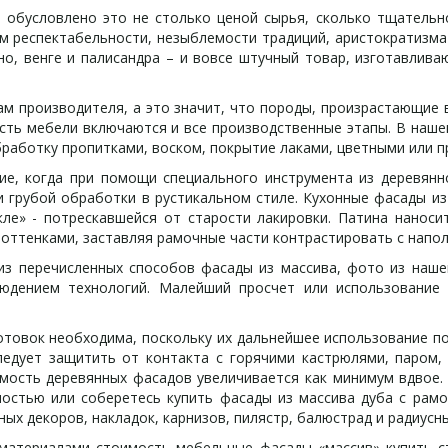
бусловлено это не столько ценой сырья, сколько тщательно
ом респектабельности, незыблемости традиций, аристократизма
о, венге и палисандра – и вовсе штучный товар, изготавлива
м производителя, а это значит, что породы, произрастающие в
ость мебели включаются и все производственные этапы. В наше
бработку пропитками, воском, покрытие лаками, цветными или 
, когда при помощи специального инструмента из деревянно
 грубой обработки в рустикальном стиле. Кухонные фасады и
е» - потрескавшейся от старости лакировки. Патина наноси
 оттенками, заставляя рамочные части контрастировать с напо
перечисленных способов фасады из массива, фото из нашего
юдением технологий. Малейший просчет или использование
овок необходима, поскольку их дальнейшее использование по
ледует защитить от контакта с горячими кастрюлями, паром, 
мость деревянных фасадов увеличивается как минимум вдвое.
хностью или соберетесь купить фасады из массива дуба с р
ых декоров, накладок, карнизов, пилястр, балюстрад и радиусн
атериалами стоимость мебельные фасады «массив» купить ст