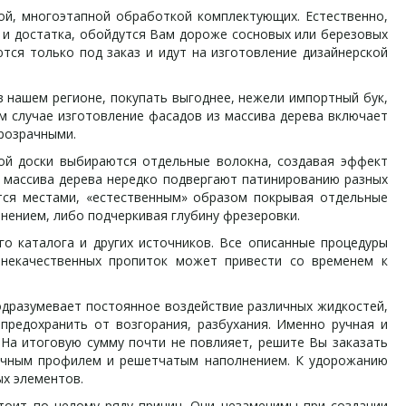
й, многоэтапной обработкой комплектующих. Естественно,
 и достатка, обойдутся Вам дороже сосновых или березовых
ются только под заказ и идут на изготовление дизайнерской
 нашем регионе, покупать выгоднее, нежели импортный бук,
м случае изготовление фасадов из массива дерева включает
прозрачными.
й доски выбираются отдельные волокна, создавая эффект
з массива дерева нередко подвергают патинированию разных
тся местами, «естественным» образом покрывая отдельные
лнением, либо подчеркивая глубину фрезеровки.
 каталога и других источников. Все описанные процедуры
 некачественных пропиток может привести со временем к
дразумевает постоянное воздействие различных жидкостей,
предохранить от возгорания, разбухания. Именно ручная и
 На итоговую сумму почти не повлияет, решите Вы заказать
амочным профилем и решетчатым наполнением. К удорожанию
ых элементов.
оит по целому ряду причин. Они незаменимы при создании