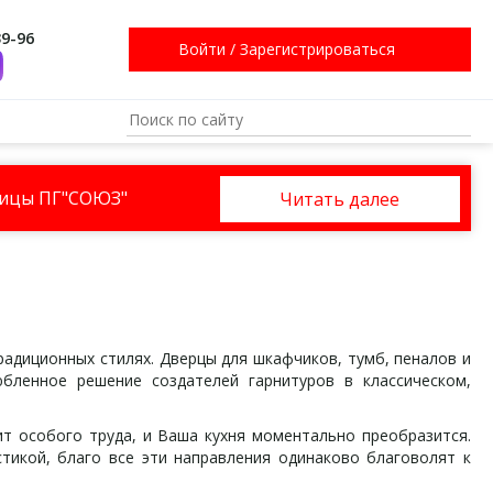
39-96
Войти
/
Зарегистрироваться
ницы ПГ"СОЮЗ"
Читать далее
адиционных стилях. Дверцы для шкафчиков, тумб, пеналов и
бленное решение создателей гарнитуров в классическом,
т особого труда, и Ваша кухня моментально преобразится.
стикой, благо все эти направления одинаково благоволят к