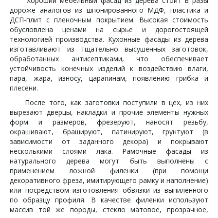
Хороший мебельный фасад из дерева стоит в разы
дороже аналогов из шпонированного МДФ, пластика и
ДСП-плит с пленочным покрытием. Высокая стоимость
обусловлена ценами на сырье и дорогостоящей
технологией производства. Кухонные фасады из дерева
изготавливают из тщательно высушенных заготовок,
обработанных антисептиками, что обеспечивает
устойчивость конечных изделий к воздействию влаги,
пара, жара, износу, царапинам, появлению грибка и
плесени.
После того, как заготовки поступили в цех, из них
вырезают дверцы, накладки и прочие элементы нужных
форм и размеров, фрезеруют, наносят резьбу,
окрашивают, брашируют, патинируют, грунтуют (в
зависимости от заданного декора) и покрывают
несколькими слоями лака. Рамочные фасады из
натурального дерева могут быть выполнены с
применением ложной филенки (при помощи
декоративного фреза, имитирующего рамку и наполнение)
или посредством изготовления обвязки из выпиленного
по образцу профиля. В качестве филенки используют
массив той же породы, стекло матовое, прозрачное,