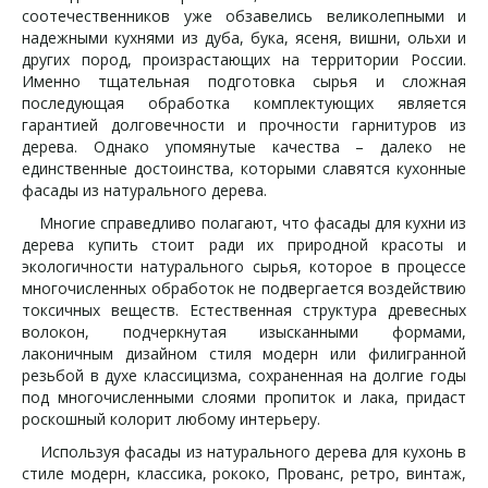
соотечественников уже обзавелись великолепными и
надежными кухнями из дуба, бука, ясеня, вишни, ольхи и
других пород, произрастающих на территории России.
Именно тщательная подготовка сырья и сложная
последующая обработка комплектующих является
гарантией долговечности и прочности гарнитуров из
дерева. Однако упомянутые качества – далеко не
единственные достоинства, которыми славятся кухонные
фасады из натурального дерева.
Многие справедливо полагают, что фасады для кухни из
дерева купить стоит ради их природной красоты и
экологичности натурального сырья, которое в процессе
многочисленных обработок не подвергается воздействию
токсичных веществ. Естественная структура древесных
волокон, подчеркнутая изысканными формами,
лаконичным дизайном стиля модерн или филигранной
резьбой в духе классицизма, сохраненная на долгие годы
под многочисленными слоями пропиток и лака, придаст
роскошный колорит любому интерьеру.
Используя фасады из натурального дерева для кухонь в
стиле модерн, классика, рококо, Прованс, ретро, винтаж,