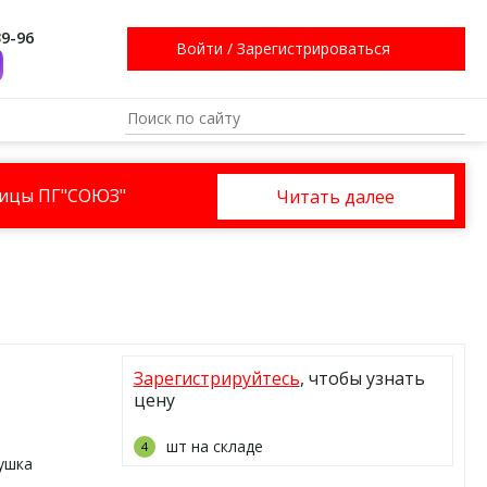
39-96
Войти
/
Зарегистрироваться
ницы ПГ"СОЮЗ"
Читать далее
Зарегистрируйтесь
, чтобы узнать
цену
шт на складе
4
ушка