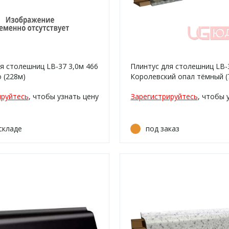
я столешниц LB-37 3,0м 466
Плинтус для столешниц LB-
 (228м)
Королевский опал тёмный (
706аг, 738г/380)
ируйтесь
, чтобы узнать цену
Зарегистрируйтесь
, чтобы 
складе
под заказ