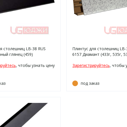
ля столешниц LB-38 RUS
Плинтус для столешниц LB-
рный глянец (459)
6157 Диамант (433г, 535г, 5
ируйтесь
, чтобы узнать цену
Зарегистрируйтесь
, чтобы 
каз
под заказ