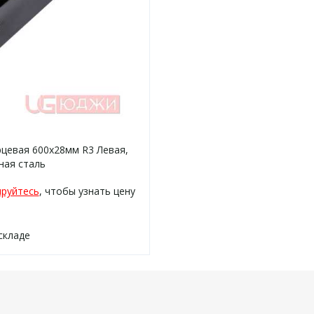
рцевая 600х28мм R3 Левая,
ная сталь
ируйтесь
, чтобы узнать цену
складе