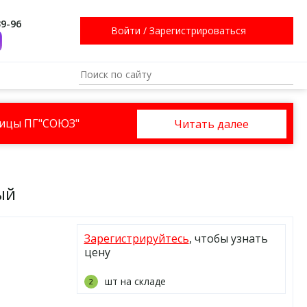
39-96
Войти
/
Зарегистрироваться
ницы ПГ"СОЮЗ"
Читать далее
ый
Зарегистрируйтесь
, чтобы узнать
цену
шт на складе
2