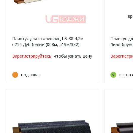
Плинтус для столешниц LB-38 4,2м
Плинтус дл
6214 Дуб белый (008м, 519м/332)
Лино бруно
Зарегистрируйтесь
, чтобы узнать цену
Зарегистр
под заказ
шт на 
9