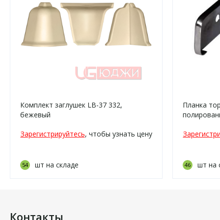
Комплект заглушек LB-37 332,
Планка то
бежевый
полирован
Зарегистрируйтесь
, чтобы узнать цену
Зарегистр
шт на складе
шт на 
54
46
Контакты