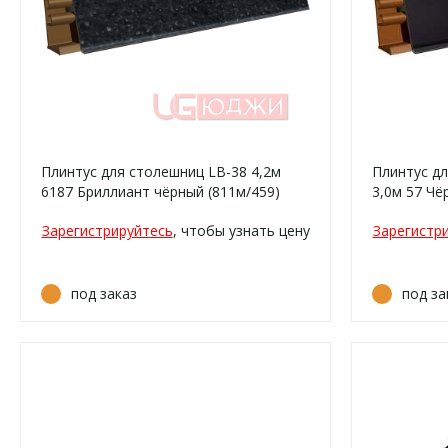
Плинтус для столешниц LB-38 4,2м
Плинтус д
6187 Бриллиант чёрный (811м/459)
3,0м 57 Чё
Зарегистрируйтесь
, чтобы узнать цену
Зарегистр
под заказ
под за