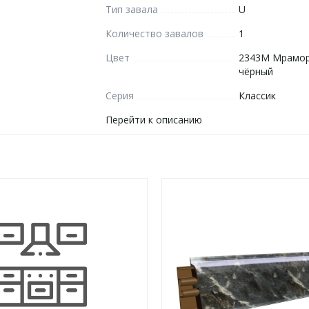
Тип завала
U
Количество завалов
1
Цвет
2343М Мрамор
чёрный
Серия
Классик
Перейти к описанию