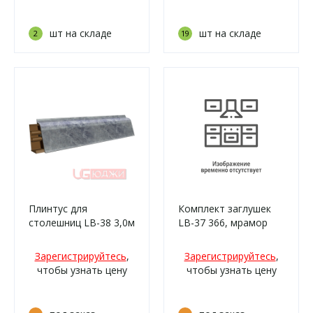
шт на складе
шт на складе
2
19
Плинтус для
Комплект заглушек
столешниц LB-38 3,0м
LB-37 366, мрамор
6147 Мрамор
золотой
марквина синий
Зарегистрируйтесь
,
Зарегистрируйтесь
,
(3034г, 3154м,
чтобы узнать цену
чтобы узнать цену
923т/210)