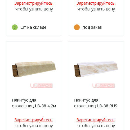
матовая
белый (400к,
Зарегистрируйтесь
,
Зарегистрируйтесь
,
206к/210)
чтобы узнать цену
чтобы узнать цену
шт на складе
под заказ
3
Плинтус для
Плинтус для
столешниц LB-38 4,2м
столешниц LB-38 RUS
6012 Аламбра (242г,
3,0м 16 (675) Мрамор
4026м, 4026г/332)
бежевый светлый
Зарегистрируйтесь
,
Зарегистрируйтесь
,
(100м, 100г, 711г/332)
чтобы узнать цену
чтобы узнать цену