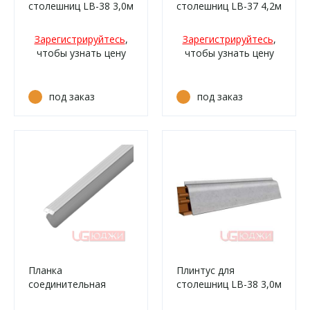
столешниц LB-38 3,0м
столешниц LB-37 4,2м
6184 Мрамор
310 Алюминий
итальянский (3027м,
(116ам/210)
Зарегистрируйтесь
,
Зарегистрируйтесь
,
3027г, 0437м, 2349м,
чтобы узнать цену
чтобы узнать цену
730м, 730г,
0920м/476)
под заказ
под заказ
Планка
Плинтус для
соединительная
столешниц LB-38 3,0м
600х19мм 1Y,
6188 Бриллиант