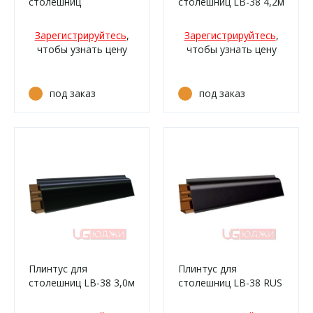
столешниц
столешниц LB-38 4,2м
алюминиевый Ч-
690 Венге (0439м,
образный под 6мм,
1м/309)
Зарегистрируйтесь
,
Зарегистрируйтесь
,
3,0м А001 Алюминий
чтобы узнать цену
чтобы узнать цену
под заказ
под заказ
Плинтус для
Плинтус для
столешниц LB-38 3,0м
столешниц LB-38 RUS
6051 Чёрный матовый
3,0м 57 Чёрный
(961м, 1021т/459)
глянец (459)