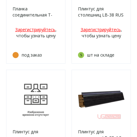
Планка
Плинтус для
соединительная Т-
столешниц LB-38 RUS
образная 800х38мм
3,0м 153 (6185) Оникс
R9, БЕЛАЯ матовая
бежевый (47м/338)
Зарегистрируйтесь
,
Зарегистрируйтесь
,
чтобы узнать цену
чтобы узнать цену
под заказ
шт на складе
5
Плинтус для
Плинтус для