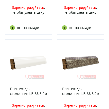
6094 Мрамор
3,0м 30 Дуб ниагара
марквина чёрный
(0432м, 0443м,065ам,
Зарегистрируйтесь
,
Зарегистрируйтесь
,
глянец (063м, 063г,
230ам, 909т,
чтобы узнать цену
чтобы узнать цену
3029м, 906г, 1114м,
932м/339)
1114г/459)
шт на складе
шт на складе
1
1
Плинтус для
Плинтус для
столешниц LB-38 3,0м
столешниц LB-38 3,0м
600 Белый матовый
6133 Аламбра тёмная
(10м, 801м/476)
(4035м/339)
Зарегистрируйтесь
,
Зарегистрируйтесь
,