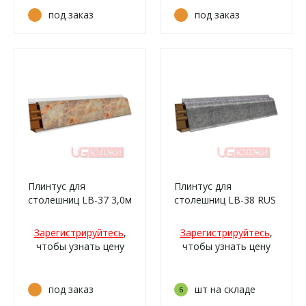
под заказ
под заказ
Плинтус для
Плинтус для
столешниц LB-37 3,0м
столешниц LB-38 RUS
6104 Саломея (/483)
3,0м 40 Бетао (3045м,
425т, 537м, 720м,
Зарегистрируйтесь
,
Зарегистрируйтесь
,
543м/210)
чтобы узнать цену
чтобы узнать цену
под заказ
шт на складе
6