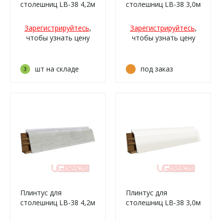
столешниц LB-38 4,2м
столешниц LB-38 3,0м
6184 Мрамор
6025 Модена
итальянский (3027м,
(132м/339)
Зарегистрируйтесь
,
Зарегистрируйтесь
,
3027г, 0437, 2349м,
чтобы узнать цену
чтобы узнать цену
730м, 730г,
0920м/476)
шт на складе
под заказ
3
Плинтус для
Плинтус для
столешниц LB-38 4,2м
столешниц LB-38 3,0м
6024 Белые камушки
600 Белый матовый