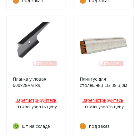
под заказ
под заказ
Планка угловая
Плинтус для
600х28мм R9,
столешниц LB-38 3,0м
матовая
6198 Капри светлый
(963м/332)
Зарегистрируйтесь
,
Зарегистрируйтесь
,
чтобы узнать цену
чтобы узнать цену
шт на складе
под заказ
73