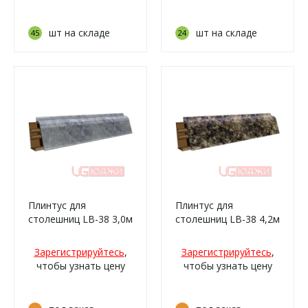
шт на складе
шт на складе
45
24
Плинтус для
Плинтус для
столешниц LB-38 3,0м
столешниц LB-38 4,2м
6147 Мрамор
6019 Умбрия
марквина синий
(139м/339)
Зарегистрируйтесь
,
Зарегистрируйтесь
,
(3034г, 3154м,
чтобы узнать цену
чтобы узнать цену
923т/210)