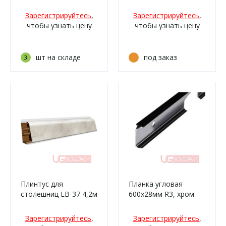
полированная сталь
6068 Халцедон
(136ам, 136м/338)
Зарегистрируйтесь
,
Зарегистрируйтесь
,
чтобы узнать цену
чтобы узнать цену
шт на складе
под заказ
3
Плинтус для
Планка угловая
столешниц LB-37 4,2м
600х28мм R3, хром
340 Мрамор белый
(3027м, 3027г,
Зарегистрируйтесь
,
Зарегистрируйтесь
,
930м/476)