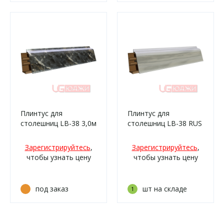
Плинтус для
Плинтус для
столешниц LB-38 3,0м
столешниц LB-38 RUS
383 Королевский
3,0м 49 Олива
опал глянец (706ам,
жемчужная
Зарегистрируйтесь
,
Зарегистрируйтесь
,
706аг/380)
(051м/210)
чтобы узнать цену
чтобы узнать цену
под заказ
шт на складе
1