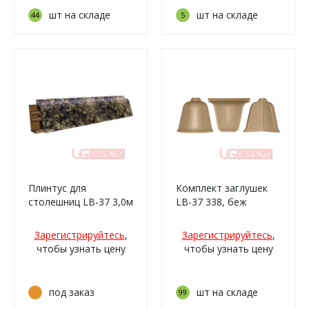
шт на складе
шт на складе
44
5
Плинтус для
Комплект заглушек
столешниц LB-37 3,0м
LB-37 338, беж
6119 Обсидан
коричневый (055м,
Зарегистрируйтесь
,
Зарегистрируйтесь
,
928м/339)
чтобы узнать цену
чтобы узнать цену
под заказ
шт на складе
99