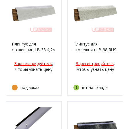
Плинтус для
Плинтус для
столешниц LB-38 4,2м
столешниц LB-38 RUS
6024 Белые камушки
3,0м 27 Антарес
(905м, 905г/476)
(4040м/210)
Зарегистрируйтесь
,
Зарегистрируйтесь
,
чтобы узнать цену
чтобы узнать цену
под заказ
шт на складе
6