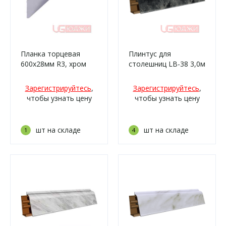
Планка торцевая
Плинтус для
600х28мм R3, хром
столешниц LB-38 3,0м
6169 Мрамор
берагамо тёмный
Зарегистрируйтесь
,
Зарегистрируйтесь
,
(3057г/459)
чтобы узнать цену
чтобы узнать цену
шт на складе
шт на складе
1
4