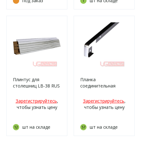
под заказ
шт на складе
1
Плинтус для
Планка
столешниц LB-38 RUS
соединительная
3,0м 43 Сосна
600х28мм R3, хром
бискайская (2058ам,
Зарегистрируйтесь
,
Зарегистрируйтесь
,
522м/59)
чтобы узнать цену
чтобы узнать цену
шт на складе
шт на складе
12
57