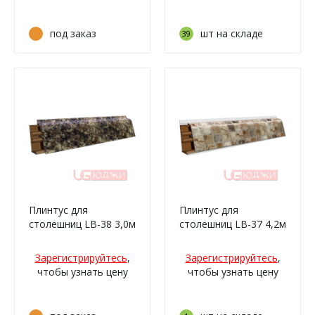
под заказ
шт на складе
39
Плинтус для
Плинтус для
столешниц LB-38 3,0м
столешниц LB-37 4,2м
6019 Умбрия
6079 Перлино
(139м/339)
(314м/338)
Зарегистрируйтесь
,
Зарегистрируйтесь
,
чтобы узнать цену
чтобы узнать цену