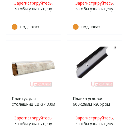
чёрный (811м/459)
Монрепо
Зарегистрируйтесь
,
Зарегистрируйтесь
,
(0633м/59RUS)
чтобы узнать цену
чтобы узнать цену
под заказ
под заказ
Плинтус для
Планка угловая
столешниц LB-37 3,0м
600х28мм R9, хром
481 Mascarello
bezowy (426к,
Зарегистрируйтесь
,
Зарегистрируйтесь
,
731г/332)
чтобы узнать цену
чтобы узнать цену