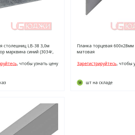
я столешниц LB-38 3,0м
Планка торцевая 600х28мм 
р марквина синий (3034г,
матовая
т/210)
ируйтесь
, чтобы узнать цену
Зарегистрируйтесь
, чтобы 
каз
шт на складе
58