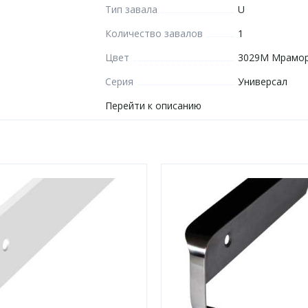
Тип завала
U
Количество завалов
1
Цвет
3029М Мрамор
Серия
Универсал
Перейти к описанию