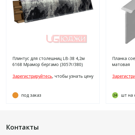
Плинтус для столешниц LB-38 4,2м
Планка со
6168 Мрамор бергамо (3057г/380)
матовая
Зарегистрируйтесь
, чтобы узнать цену
Зарегистр
под заказ
шт на 
24
Контакты