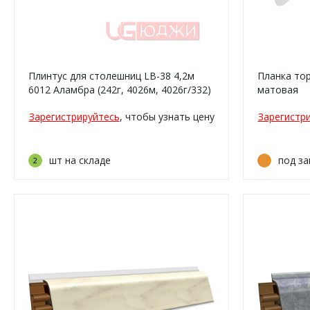
Плинтус для столешниц LB-38 4,2м
Планка то
6012 Аламбра (242г, 4026м, 4026г/332)
матовая
Зарегистрируйтесь
, чтобы узнать цену
Зарегистр
шт на складе
под за
2