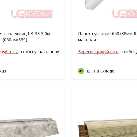
я столешниц LB-38 3,0м
Планка угловая 600х38мм R
с (060ам/339)
матовая
ируйтесь
, чтобы узнать цену
Зарегистрируйтесь
, чтобы 
каз
шт на складе
45