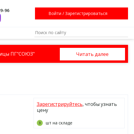
39-96
Войти
/
Зарегистрироваться
ницы ПГ"СОЮЗ"
Читать далее
Зарегистрируйтесь
, чтобы узнать
цену
шт на складе
3