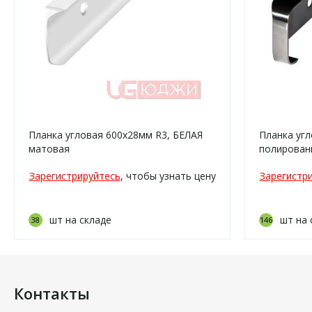
Планка угловая 600х28мм R3, БЕЛАЯ
Планка угл
матовая
полирован
Зарегистрируйтесь
, чтобы узнать цену
Зарегистр
шт на складе
шт на 
38
146
Контакты