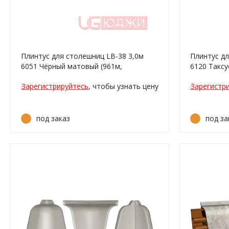
Плинтус для столешниц LB-38 3,0м
Плинтус дл
6051 Чёрный матовый (961м,
6120 Таксу
1021т/459)
Зарегистрируйтесь
, чтобы узнать цену
Зарегистр
под заказ
под за