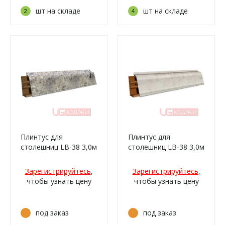
шт на складе
шт на складе
2
4
Плинтус для
Плинтус для
столешниц LB-38 3,0м
столешниц LB-38 3,0м
6086 Серый мрамор
6198 Капри светлый
(057ам, 137м,
(963м/332)
Зарегистрируйтесь
,
Зарегистрируйтесь
,
950м/210)
чтобы узнать цену
чтобы узнать цену
под заказ
под заказ