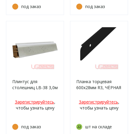
под заказ
под заказ
Плинтус для
Планка торцевая
столешниц LB-38 3,0м
600х28мм R3, ЧЁРНАЯ
6082 Искра белая
матовая
глянец (417г,
Зарегистрируйтесь
,
Зарегистрируйтесь
,
017мг/476)
чтобы узнать цену
чтобы узнать цену
под заказ
шт на складе
22