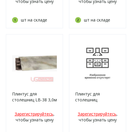
чтобы узнать цену
чтобы узнать цену
шт на складе
шт на складе
1
2
Плинтус для
Плинтус для
столешниц LB-38 3,0м
столешниц
6204 Мрамор
алюминиевый Ч-
империал (729г/210)
образный под 4мм,
Зарегистрируйтесь
,
Зарегистрируйтесь
,
3,0м А012 Чёрный
чтобы узнать цену
чтобы узнать цену
матовый