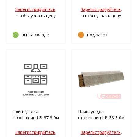
матовая
319 Грецкий орех
(066ам/339)
Зарегистрируйтесь
,
Зарегистрируйтесь
,
чтобы узнать цену
чтобы узнать цену
шт на складе
под заказ
20
Плинтус для
Плинтус для
столешниц LB-37 3,0м
столешниц LB-38 3,0м
6164 (0444м,
6185 Оникс бежевый
058ам/339)
(47м/338)
Зарегистрируйтесь
,
Зарегистрируйтесь
,