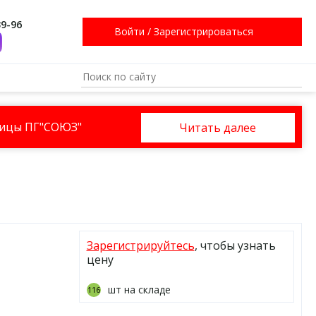
39-96
Войти
/
Зарегистрироваться
ницы ПГ"СОЮЗ"
Читать далее
Зарегистрируйтесь
, чтобы узнать
цену
шт на складе
116