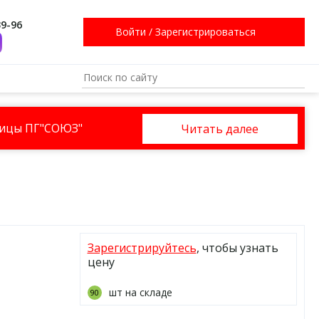
39-96
Войти
/
Зарегистрироваться
ницы ПГ"СОЮЗ"
Читать далее
Зарегистрируйтесь
, чтобы узнать
цену
шт на складе
90