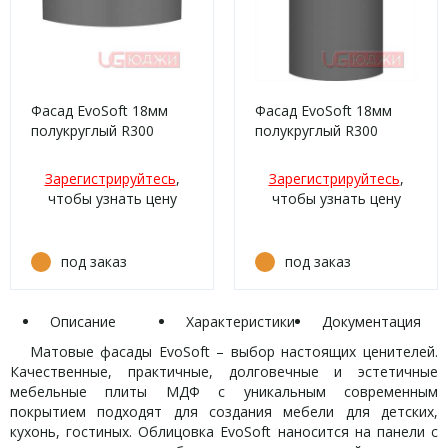
Фасад EvoSoft 18мм
Фасад EvoSoft 18мм
полукруглый R300
полукруглый R300
высота 80-150мм
высота 151-1000мм
EVS008 Холодный
EVS008 Холодный
Зарегистрируйтесь
,
Зарегистрируйтесь
,
жемчуг кромка цвет
жемчуг кромка цвет
чтобы узнать цену
чтобы узнать цену
под заказ
под заказ
Описание
Характеристики
Документация
Матовые фасады EvoSoft – выбор настоящих ценителей.
Качественные, практичные, долговечные и эстетичные
мебельные плиты МДФ с уникальным современным
покрытием подходят для создания мебели для детских,
кухонь, гостиных. Облицовка EvoSoft наносится на панели с