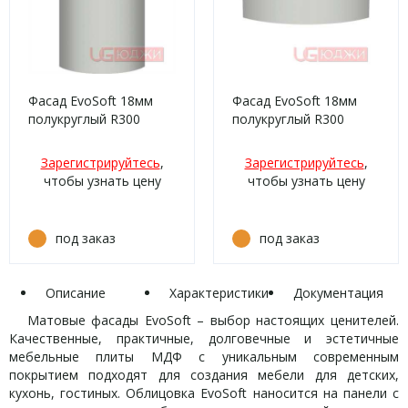
Фасад EvoSoft 18мм
Фасад EvoSoft 18мм
полукруглый R300
полукруглый R300
высота 151-1000мм
высота 80-150мм
EVS004 Горный
EVS004 Горный
Зарегистрируйтесь
,
Зарегистрируйтесь
,
хрусталь кромка цвет
хрусталь кромка цвет
чтобы узнать цену
чтобы узнать цену
под заказ
под заказ
Описание
Характеристики
Документация
Матовые фасады EvoSoft – выбор настоящих ценителей.
Качественные, практичные, долговечные и эстетичные
мебельные плиты МДФ с уникальным современным
покрытием подходят для создания мебели для детских,
кухонь, гостиных. Облицовка EvoSoft наносится на панели с