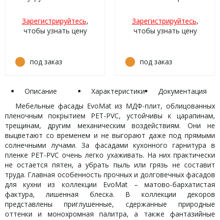
высота 80-150мм P013
матовый кромка цвет
Светло-серый матовый
Зарегистрируйтесь
,
Зарегистрируйтесь
,
кромка цвет
чтобы узнать цену
чтобы узнать цену
под заказ
под заказ
Описание
Характеристики
Документация
Мебельные фасады EvoMat из МДФ-плит, облицованных
пленочным покрытием PET-PVC, устойчивы к царапинам,
трещинам, другим механическим воздействиям. Они не
выцветают со временем и не выгорают даже под прямыми
солнечными лучами. За фасадами кухонного гарнитура в
пленке PET-PVC очень легко ухаживать. На них практически
не остается пятен, а убрать пыль или грязь не составит
труда. Главная особенность прочных и долговечных фасадов
для кухни из коллекции EvoMat – матово-бархатистая
фактура, лишенная блеска. В коллекции декоров
представлены приглушенные, сдержанные природные
оттенки и монохромная палитра, а также фантазийные