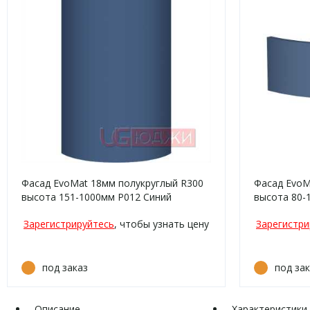
Фасад EvoMat 18мм полукруглый R300
Фасад EvoM
высота 151-1000мм P012 Синий
высота 80-
матовый кромка цвет
матовая кр
Зарегистрируйтесь
, чтобы узнать цену
Зарегистри
под заказ
под за
Описание
Характеристики