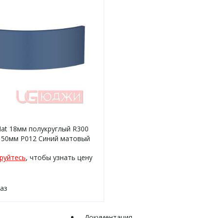
at 18мм полукруглый R300
150мм P012 Синий матовый
омка цвет
руйтесь
, чтобы узнать цену
каз
Документация