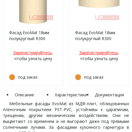
Фасад EvoMat 18мм
Фасад EvoMat 18мм
полукруглый R300
полукруглый R300
высота 151-1000мм
высота 80-150мм
P002/730 Крем
P002/730 Крем
Зарегистрируйтесь
,
Зарегистрируйтесь
,
матовый кромка цвет
матовый кромка цвет
чтобы узнать цену
чтобы узнать цену
под заказ
под заказ
Описание
Характеристики
Документация
Мебельные фасады EvoMat из МДФ-плит, облицованных
пленочным покрытием PET-PVC, устойчивы к царапинам,
трещинам, другим механическим воздействиям. Они не
выцветают со временем и не выгорают даже под прямыми
солнечными лучами. За фасадами кухонного гарнитура в