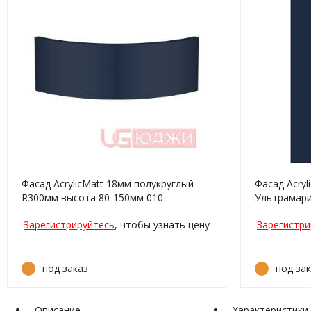
Фасад AcrylicMatt 18мм полукруглый
Фасад Acryl
R300мм высота 80-150мм 010
Ультрамари
Ультрамарин матовый кромка цвет
Зарегистрируйтесь
, чтобы узнать цену
Зарегистри
под заказ
под за
Описание
Характеристики