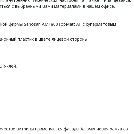
, внутренних технических настроек, а также типа девайса.
иться с выбранными Вами материалами в нашем офисе.
йской фирмы Senosan AM1800TopMatt AF с суперматовым
ионный пластик в цвете лицевой стороны.
UR-клей.
 качестве витрины применяются фасады Алюминиевая рамка со