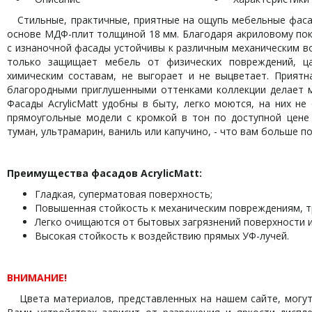
Стильные, практичные, приятные на ощупь мебельные фасады
основе МДФ-плит толщиной 18 мм. Благодаря акриловому пок
с изнаночной фасады устойчивы к различным механическим воз
только защищает мебель от физических повреждений, ца
химическим составам, не выгорает и не выцветает. Приятн
благородными приглушенными оттенками коллекции делает м
Фасады AcrylicMatt удобны в быту, легко моются, на них не
прямоугольные модели с кромкой в тон по доступной цене 
туман, ультрамарин, ваниль или капучино, - что вам больше по
Преимущества фасадов
AcrylicMatt
:
Гладкая, суперматовая поверхность;
Повышенная стойкость к механическим повреждениям, 
Легко очищаются от бытовых загрязнений поверхности и
Высокая стойкость к воздействию прямых УФ-лучей.
ВНИМАНИЕ!
Цвета материалов, представленных на нашем сайте, могут 