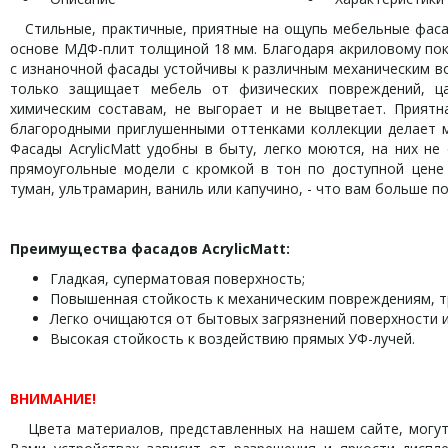
Стильные, практичные, приятные на ощупь мебельные фасады
основе МДФ-плит толщиной 18 мм. Благодаря акриловому пок
с изнаночной фасады устойчивы к различным механическим воз
только защищает мебель от физических повреждений, ца
химическим составам, не выгорает и не выцветает. Приятн
благородными приглушенными оттенками коллекции делает м
Фасады AcrylicMatt удобны в быту, легко моются, на них не
прямоугольные модели с кромкой в тон по доступной цене 
туман, ультрамарин, ваниль или капучино, - что вам больше по
Преимущества фасадов
AcrylicMatt
:
Гладкая, суперматовая поверхность;
Повышенная стойкость к механическим повреждениям, 
Легко очищаются от бытовых загрязнений поверхности и
Высокая стойкость к воздействию прямых УФ-лучей.
ВНИМАНИЕ!
Цвета материалов, представленных на нашем сайте, могут 