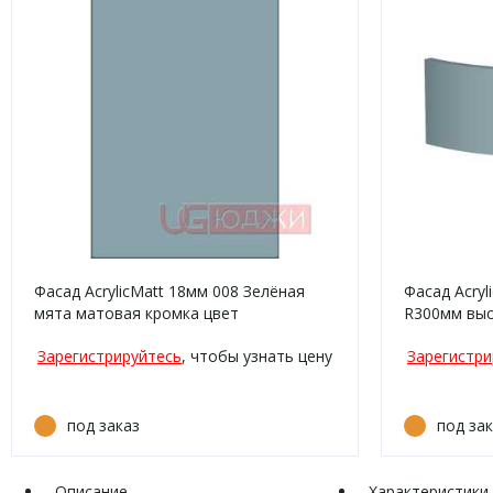
Фасад AcrylicMatt 18мм 008 Зелёная
Фасад Acryl
мята матовая кромка цвет
R300мм выс
мята матов
Зарегистрируйтесь
, чтобы узнать цену
Зарегистри
под заказ
под за
Описание
Характеристики