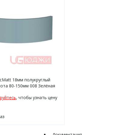
icMatt 18мм полукруглый
ота 80-150мм 008 Зелёная
ая кромка цвет
руйтесь
, чтобы узнать цену
каз
Документация