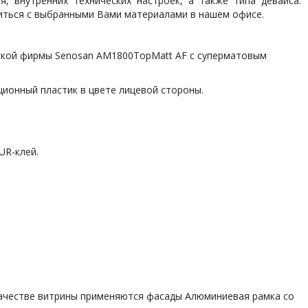
, внутренних технических настроек, а также типа девайса.
иться с выбранными Вами материалами в нашем офисе.
йской фирмы Senosan AM1800TopMatt AF с суперматовым
ионный пластик в цвете лицевой стороны.
UR-клей.
 качестве витрины применяются фасады Алюминиевая рамка со