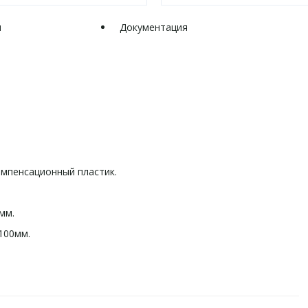
и
Документация
омпенсационный пластик.
мм.
100мм.